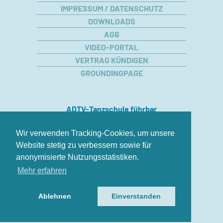
überspringen
IMPRESSUM / DATENSCHUTZ
DOWNLOADS
AGB
VIDEO-PORTAL
VERTRAG KÜNDIGEN
GROUNDINGPAGE
ADTV-Tanzschule führbar
Inhaber
Ronny Pietsch
Am Alten Güterbahnhof 1
Wir verwenden Tracking-Cookies, um unsere
07743 Jena
Website stetig zu verbessern sowie für
Telefon:
03641 / 47 999 60
anonymisierte Nutzungsstatistiken.
Mobil:
01590 / 55 55 215
Mehr erfahren
E-Mail:
info@tanzen-jena.de
Ablehnen
Einverstanden