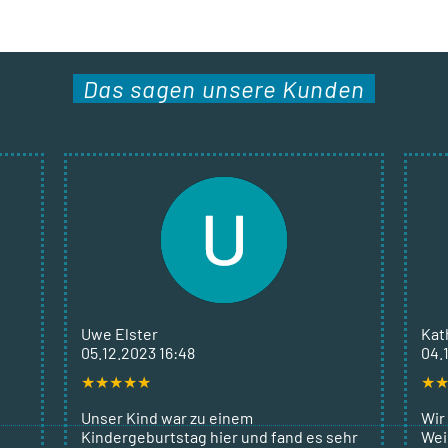
Das sagen unsere Kunden
Uwe Elster
Kat
05.12.2023 16:48
04.
★
★
★
★
★
★
Unser Kind war zu einem
Wir
Kindergeburtstag hier und fand es sehr
Wei