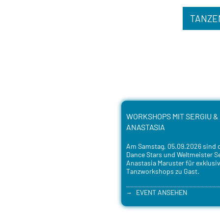
TANZE
WORKSHOPS MIT SERGIU &
ANASTASIA
Am Samstag, 05.09.2026 sind d
Dance Stars und Weltmeister S
Anastasia Maruster für exklusi
Tanzworkshops zu Gast.
EVENT ANSEHEN