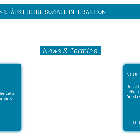
N STÄRKT DEINE SOZIALE INTERAKTION
News & Termine
NEUE
Die akt
belieb
ie Let's
Du hier
ergiu &
ve
TER