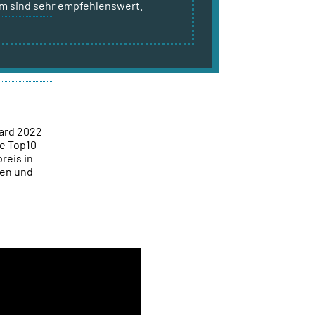
m sind sehr empfehlenswert.
ward 2022
ie Top10
reis in
gen und