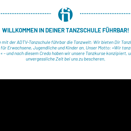
WILLKOMMEN IN DEINER TANZSCHULE FÜHRBAR!
 mit der ADTV-Tanzschule führbar die Tanzwelt: Wir bieten Dir Tanz
 für Erwachsene, Jugendliche und Kinder an. Unser Motto: »Wir tanz
!« – und nach diesem Credo haben wir unsere Tanzkurse konzipiert, u
unvergessliche Zeit bei uns zu bescheren.