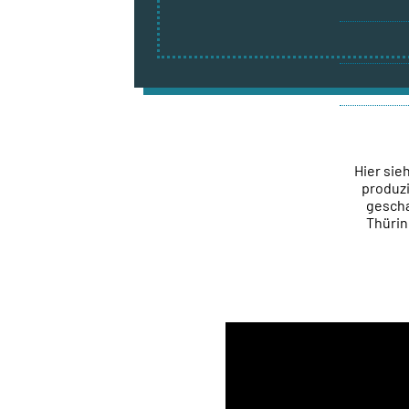
Hier sie
produzi
gescha
Thürin